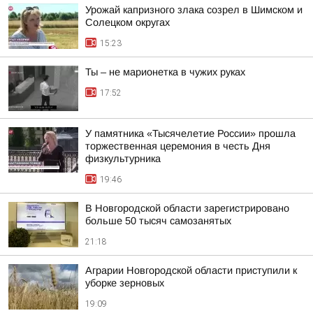
Урожай капризного злака созрел в Шимском и
Солецком округах
15:23
Ты – не марионетка в чужих руках
17:52
У памятника «Тысячелетие России» прошла
торжественная церемония в честь Дня
физкультурника
19:46
В Новгородской области зарегистрировано
больше 50 тысяч самозанятых
21:18
Аграрии Новгородской области приступили к
уборке зерновых
19:09