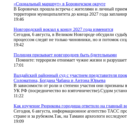
«Социальный маршрут» в Боровичском округе
В Боровичах прошла встреча с жителями и личный прием
территории муниципалитета до конца 2027 года запланир
19:46
Новгородский вокзал к концу 2027 года изменится
Сегодня, 6 августа, в Великом Новгороде обсудили судь
процессом следят не только чиновники, но и потомок созд
19:42
Полиция призывает новгородцев быть бдительными
Помните: терроризм отнимает чужие жизни и разрушает 
17:01
Валдайский районный суд с участием представителя про
Соломатина, Богдана Чабана и Антона Юрьева
В зависимости от роли и степени участия они признаны ви
УК РФ (посредничество во взяточничестве).Судом устано
11:22
Как изучение Рюрикова городища ответило на главный в
Сегодня, 6 августа, информационное агентство ТАСС пр
стране и за рубежом.Так, на Тамани археологи исследуют
19:09