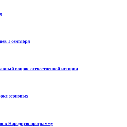
я
ев 1 сентября
лавный вопрос отечественной истории
орке зерновых
ия в Народную программу