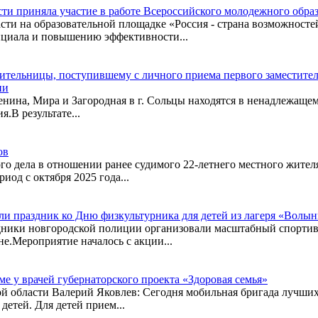
сти приняла участие в работе Всероссийского молодежного обр
ти на образовательной площадке «Россия - страна возможносте
нциала и повышению эффективности...
тельницы, поступившему с личного приема первого заместителя
ии
нина, Мира и Загородная в г. Сольцы находятся в ненадлежащем 
.В результате...
ов
о дела в отношении ранее судимого 22-летнего местного жителя
иод с октября 2025 года...
и праздник ко Дню физкультурника для детей из лагеря «Волын
дники новгородской полиции организовали масштабный спортив
е.Мероприятие началось с акции...
е у врачей губернаторского проекта «Здоровая семья»
й области Валерий Яковлев: Сегодня мобильная бригада лучших
детей. Для детей прием...