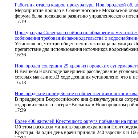
Работник отдела кадров прокуратуры Новгородской обла
Мероприятие прошло в Солнечногорске Московской облас
форума была посвящена развитию управленческого поте
17:19
Прокуратура Солецкого района по обращению местной жи
соблюдения требований законодательства о водоснабжен
Установлено, что три общественных колодца на улицах Ле
препятствие для использования источников водоснабжения
16:36
Новгородец совершил 29 краж из городских супермаркет
В Великом Новгороде завершено расследование уголовног
сетевых магазинов.В ходе дознания установлено, что в пер
16:13
Новгородские полицейские и общественники организовал
В преддверии Всероссийского дня физкультурника сотру
оздоровительного лагеря «Волынь» в Новгородском район
17:39
Более 400 жителей Крестецкого округа побывали на прием
Об этом рассказал министр здравоохранения Новгородско
Крестцы. За один день врачи приняли 240 взрослых и 166 
17:33