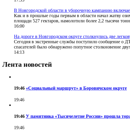
В Новгородской области в уборочную кампанию включает
Как и в прошлые годы первым в области начал жатву оз
площади 527 гектаров, намолотили более 2,2 тысячи тонн 
16:00
На дороге в Новгородском округе столкнулись две легко
Сегодня в экстренные службы поступило сообщение о Д
спасателей было обнаружено попутное столкновение двух
14:13
Лента новостей
19:46
«Социальный маршрут» в Боровичском округе
19:46
19:46
У памятника «Тысячелетие России» прошла торж
19:46