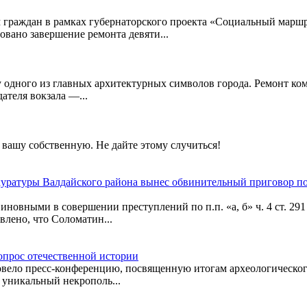
 граждан в рамках губернаторского проекта «Социальный марш
овано завершение ремонта девяти...
бу одного из главных архитектурных символов города. Ремонт ко
ателя вокзала —...
вашу собственную. Не дайте этому случиться!
куратуры Валдайского района вынес обвинительный приговор п
новными в совершении преступлений по п.п. «а, б» ч. 4 ст. 291 У
влено, что Соломатин...
опрос отечественной истории
овело пресс-конференцию, посвященную итогам археологическог
 уникальный некрополь...