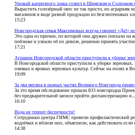
Урожай капризного злака созрел в Шимском и Солецком 
Вырастить голозёрный овес не так просто, но аграриям хо
магазинов в виде разной продукции из безглютеновых хло
15:23
Новгородская семья Максимовых всегда говорит «Да!» 
Это одна из причин, по которой они дружно поехали на 
поближе и узнали об их девизе, решении принять участие
17:21
Аграрии Новгородской области приступили к уборке зе
В Новгородской области приступили к уборке зерновых. 
озимых и яровых зерновых культур. Сейчас на полях в Во
19:09
За два месяца в разных частях Великого Новгорода пров
За это время обследование прошли 833 новгородца Проек
без предварительной записи пройти диспансеризацию и..
16:10
Вода не терпит беспечности!
Сотрудники центра ГИМС провели профилактический рей
водоёмах и вблизи них, объяснили, как действовать если 
14:38