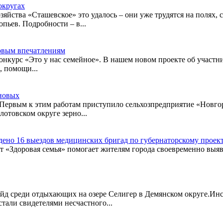
округах
зяйства «Сташевское» это удалось – они уже трудятся на полях,
пьев. Подробности – в...
новым впечатлениям
конкурс «Это у нас семейное». В нашем новом проекте об участ
, помощи...
рновых
Первым к этим работам приступило сельхозпредприятие «Новгор
лотовском округе зерно...
едено 16 выездов медицинских бригад по губернаторскому проект
т «Здоровая семья» помогает жителям города своевременно выявл
.
д среди отдыхающих на озере Селигер в Демянском округе.Инс
стали свидетелями несчастного...