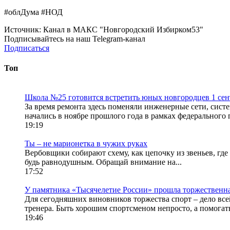
#облДума #НОД
Источник:
Канал в МАКС "Новгородский Избирком53"
Подписывайтесь на наш Telegram-канал
Подписаться
Топ
Школа №25 готовится встретить юных новгородцев 1 сен
За время ремонта здесь поменяли инженерные сети, сист
начались в ноябре прошлого года в рамках федерального 
19:19
Ты – не марионетка в чужих руках
Вербовщики собирают схему, как цепочку из звеньев, где
будь равнодушным. Обращай внимание на...
17:52
У памятника «Тысячелетие России» прошла торжественна
Для сегодняшних виновников торжества спорт – дело всей
тренера. Быть хорошим спортсменом непросто, а помогать
19:46