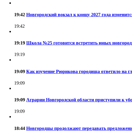
19:42
Новгородский вокзал к концу 2027 года изменитс
19:42
19:19
Школа №25 готовится встретить юных новгородц
19:19
19:09
Как изучение Рюрикова городища ответило на г
19:09
19:09
Аграрии Новгородской области приступили к уб
19:09
18:44
Новгородцы продолжают передавать предложен