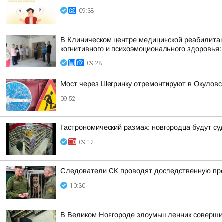
09:38
В Клиническом центре медицинской реабилитац
когнитивного и психоэмоционального здоровья:
09:28
Мост через Шегринку отремонтируют в Окуловс
09:52
Гастрономический размах: новгородца будут су
09:12
Следователи СК проводят доследственную про
10:30
В Великом Новгороде злоумышленник совершил