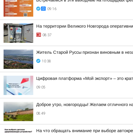
Встречаемся в эти выходные на площадках фе
09:16
На территории Великого Новгорода оперативн
08:37
Житель Старой Руссы признан виновным в нез
10:38
Цифровая платформа «Мой экспорт» – это кра
09:05
Доброе утро, новгородцы! Желаем отличного на
08:49
На что обращать внимание при выборе автокр