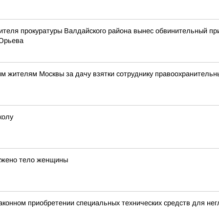
ителя прокуратуры Валдайского района вынес обвинительный пр
 Юрьева
им жителям Москвы за дачу взятки сотруднику правоохранительн
колу
ужено тело женщины
аконном приобретении специальных технических средств для не