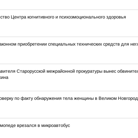
ство Центра когнитивного и психоэмоционального здоровья
аконном приобретении специальных технических средств для не
авителя Старорусской межрайонной прокуратуры вынес обвинител
хина
верку по факту обнаружения тела женщины в Великом Новгоро
 мопеде врезался в микроавтобус