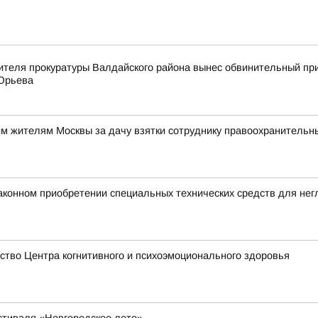
ителя прокуратуры Валдайского района вынес обвинительный пр
 Юрьева
им жителям Москвы за дачу взятки сотруднику правоохранительн
аконном приобретении специальных технических средств для не
тво Центра когнитивного и психоэмоционального здоровья