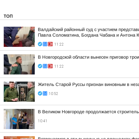
ТОП
Валдайский районный суд с участием представ
Павла Соломатина, Богдана Чабана и Антона
11:22
В Новгородской области вынесен приговор тро
11:22
Житель Старой Руссы признан виновным в нез
10:52
В Великом Новгороде продолжается строительс
10:41