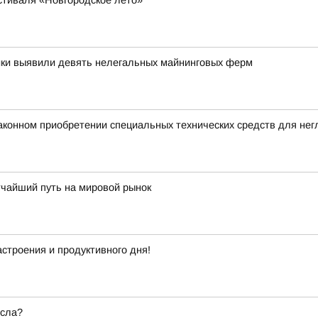
стиваля «Новгородское лето»
ики выявили девять нелегальных майнинговых ферм
аконном приобретении специальных технических средств для не
тчайший путь на мировой рынок
строения и продуктивного дня!
есла?