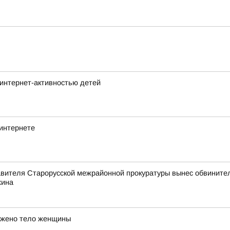
интернет-активностью детей
 интернете
авителя Старорусской межрайонной прокуратуры вынес обвинител
хина
ужено тело женщины