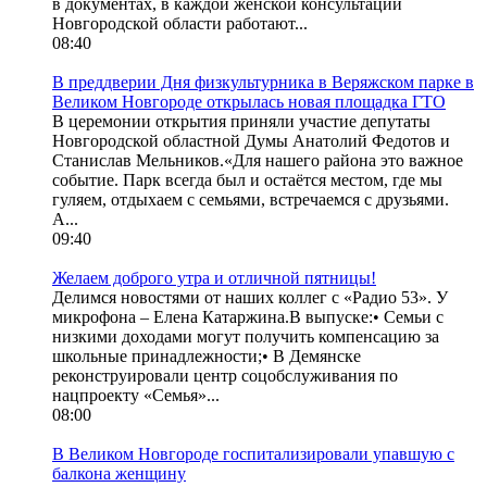
в документах, в каждой женской консультации
Новгородской области работают...
08:40
В преддверии Дня физкультурника в Веряжском парке в
Великом Новгороде открылась новая площадка ГТО
В церемонии открытия приняли участие депутаты
Новгородской областной Думы Анатолий Федотов и
Станислав Мельников.«Для нашего района это важное
событие. Парк всегда был и остаётся местом, где мы
гуляем, отдыхаем с семьями, встречаемся с друзьями.
А...
09:40
Желаем доброго утра и отличной пятницы!
Делимся новостями от наших коллег с «Радио 53». У
микрофона – Елена Катаржина.В выпуске:• Семьи с
низкими доходами могут получить компенсацию за
школьные принадлежности;• В Демянске
реконструировали центр соцобслуживания по
нацпроекту «Семья»...
08:00
В Великом Новгороде госпитализировали упавшую с
балкона женщину