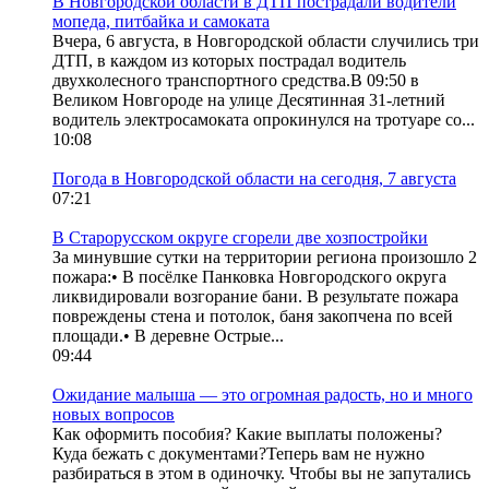
В Новгородской области в ДТП пострадали водители
мопеда, питбайка и самоката
Вчера, 6 августа, в Новгородской области случились три
ДТП, в каждом из которых пострадал водитель
двухколесного транспортного средства.В 09:50 в
Великом Новгороде на улице Десятинная 31-летний
водитель электросамоката опрокинулся на тротуаре со...
10:08
Погода в Новгородской области на сегодня, 7 августа
07:21
В Старорусском округе сгорели две хозпостройки
За минувшие сутки на территории региона произошло 2
пожара:• В посёлке Панковка Новгородского округа
ликвидировали возгорание бани. В результате пожара
повреждены стена и потолок, баня закопчена по всей
площади.• В деревне Острые...
09:44
Ожидание малыша — это огромная радость, но и много
новых вопросов
Как оформить пособия? Какие выплаты положены?
Куда бежать с документами?Теперь вам не нужно
разбираться в этом в одиночку. Чтобы вы не запутались