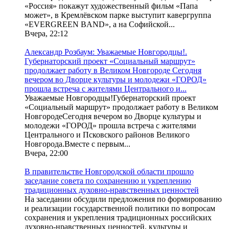
«Россия» покажут художественный фильм «Папа
может», в Кремлёвском парке выступит кавергруппа
«EVERGREEN BAND», а на Софийской...
Вчера, 22:12
Александр Розбаум: Уважаемые Новгородцы!.
Губернаторский проект «Социальный маршрут»
продолжает работу в Великом Новгороде Сегодня
вечером во Дворце культуры и молодежи «ГОРОД»
прошла встреча с жителями Центрального и...
Уважаемые Новгородцы!Губернаторский проект
«Социальный маршрут» продолжает работу в Великом
НовгородеСегодня вечером во Дворце культуры и
молодежи «ГОРОД» прошла встреча с жителями
Центрального и Псковского районов Великого
Новгорода.Вместе с первым...
Вчера, 22:00
В правительстве Новгородской области прошло
заседание совета по сохранению и укреплению
традиционных духовно-нравственных ценностей
На заседании обсудили предложения по формированию
и реализации государственной политики по вопросам
сохранения и укрепления традиционных российских
духовно-нравственных ценностей, культуры и