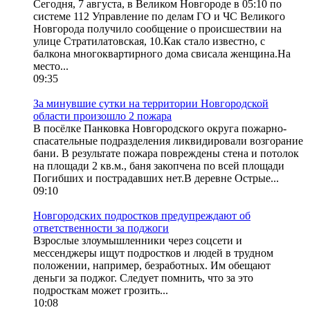
Сегодня, 7 августа, в Великом Новгороде в 05:10 по
системе 112 Управление по делам ГО и ЧС Великого
Новгорода получило сообщение о происшествии на
улице Стратилатовская, 10.Как стало известно, с
балкона многоквартирного дома свисала женщина.На
место...
09:35
За минувшие сутки на территории Новгородской
области произошло 2 пожара
В посёлке Панковка Новгородского округа пожарно-
спасательные подразделения ликвидировали возгорание
бани. В результате пожара повреждены стена и потолок
на площади 2 кв.м., баня закопчена по всей площади
Погибших и пострадавших нет.В деревне Острые...
09:10
Новгородских подростков предупреждают об
ответственности за поджоги
Взрослые злоумышленники через соцсети и
мессенджеры ищут подростков и людей в трудном
положении, например, безработных. Им обещают
деньги за поджог. Следует помнить, что за это
подросткам может грозить...
10:08